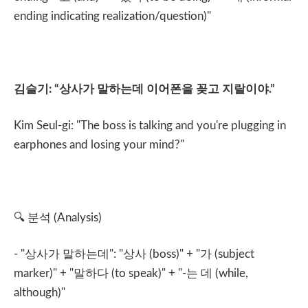
ending indicating realization/question)"
김슬기
: “
상사가
말하는데
이어폰을
꽂고
지랄이야
.”
Kim Seul-gi: "The boss is talking and you're plugging in
earphones and losing your mind?"
🔍
분석
(Analysis)
- "
상사가
말하는데
": "
상사
(boss)" + "
가
(subject
marker)" + "
말하다
(to speak)" + "-
는
데
(while,
although)"