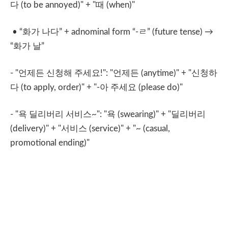
다
(to be annoyed)" + "
때
(when)"
• “
화가
나다
” + adnominal form “-
ㄹ
” (future tense)
→
“
화가
날
”
- "
언제든
신청해
주세요
!": "
언제든
(anytime)" + "
신청하
다
(to apply, order)" + "-
아
주세요
(please do)"
- "
욕
딜리버리
서비스
~": "
욕
(swearing)" + "
딜리버리
(delivery)" + "
서비스
(service)" + "~ (casual,
promotional ending)"