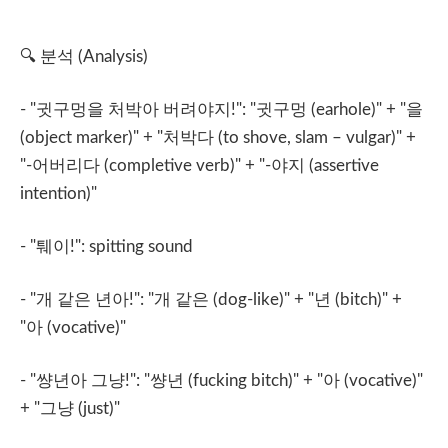
🔍
분석
(Analysis)
- "
귓구멍을
처박아
버려야지
!": "
귓구멍
(earhole)" + "
을
(object marker)" + "
처박다
(to shove, slam – vulgar)" +
"-
어버리다
(completive verb)" + "-
야지
(assertive
intention)"
- "
퉤이
!": spitting sound
- "
개
같은
년아
!": "
개
같은
(dog-like)" + "
년
(bitch)" +
"
아
(vocative)"
- "
썅년아
그냥
!": "
썅년
(fucking bitch)" + "
아
(vocative)"
+ "
그냥
(just)"