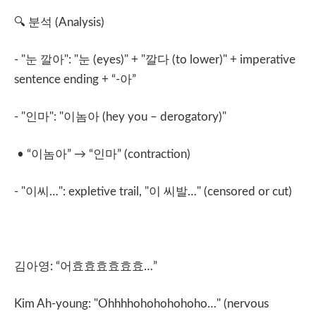
🔍
분석
(Analysis)
- "
눈
깔아
": "
눈
(eyes)" + "
깔다
(to lower)" + imperative
sentence ending + “-
아
”
- "
인마
": "
이놈아
(hey you – derogatory)"
• “
이놈아
”
→
“
인마
” (contraction)
- "
이씨
…": expletive trail, "
이
씨발
…" (censored or cut)
김아영
: “
어효효효효효효
…”
Kim Ah-young: "Ohhhhohohohohoho…" (nervous