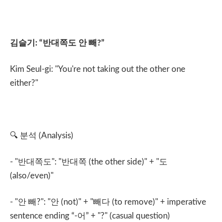
김슬기
: “
반대쪽도
안
빼
?”
Kim Seul-gi: "You're not taking out the other one
either?"
🔍
분석
(Analysis)
- "
반대쪽도
": "
반대쪽
(the other side)" + "
도
(also/even)"
- "
안
빼
?": "
안
(not)" + "
빼다
(to remove)" + imperative
sentence ending “-
어
” + "?" (casual question)