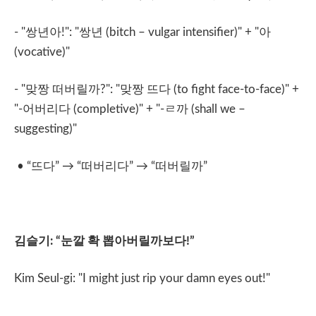
- "
쌍년아
!": "
쌍년
(bitch – vulgar intensifier)" + "
아
(vocative)"
- "
맞짱
떠버릴까
?": "
맞짱
뜨다
(to fight face-to-face)" +
"-
어버리다
(completive)" + "-
ㄹ까
(shall we –
suggesting)"
• “
뜨다
”
→
“
떠버리다
”
→
“
떠버릴까
”
김슬기
: “
눈깔
확
뽑아버릴까보다
!”
Kim Seul-gi: "I might just rip your damn eyes out!"