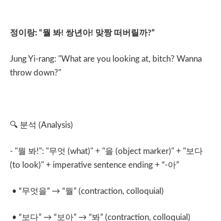
정이랑
: “
뭘
봐
!
쌍년아
!
맞짱
떠버릴까
?”
Jung Yi-rang: "What are you looking at, bitch? Wanna
throw down?"
🔍
분석
(Analysis)
- "
뭘
봐
!": "
무엇
(what)" + "
을
(object marker)" + "
보다
(to look)" + imperative sentence ending + “-
아
”
• “
무엇을
”
→
“
뭘
” (contraction, colloquial)
• “
보다
”
→
“
보아
”
→
“
봐
” (contraction, colloquial)