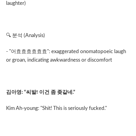
laughter)
🔍
분석
(Analysis)
- "
어효효효효효효
": exaggerated onomatopoeic laugh
or groan, indicating awkwardness or discomfort
김아영
: “
씨발
!
이건
좀
좆같네
.”
Kim Ah-young: "Shit! This is seriously fucked."