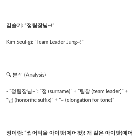
김슬기
: “
정팀장님
~!”
Kim Seul-gi: "Team Leader Jung~!"
🔍
분석
(Analysis)
- "
정팀장님
~": "
정
(surname)" + "
팀장
(team leader)" +
"
님
(honorific suffix)" + "~ (elongation for tone)"
정이랑
: “
씹어먹을
아이팟
(
에어팟
)!
개
같은
아이팟
(
에어