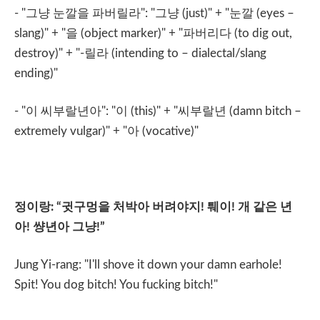
- "
그냥
눈깔을
파버릴라
": "
그냥
(just)" + "
눈깔
(eyes –
slang)" + "
을
(object marker)" + "
파버리다
(to dig out,
destroy)" + "-
릴라
(intending to – dialectal/slang
ending)"
- "
이
씨부랄년아
": "
이
(this)" + "
씨부랄년
(damn bitch –
extremely vulgar)" + "
아
(vocative)"
정이랑
: “
귓구멍을
처박아
버려야지
!
퉤이
!
개
같은
년
아
!
썅년아
그냥
!”
Jung Yi-rang: "I'll shove it down your damn earhole!
Spit! You dog bitch! You fucking bitch!"