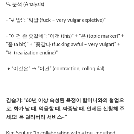
🔍
분석
(Analysis)
- "
씨발
!": "
씨발
(fuck – very vulgar expletive)"
- "
이건
좀
좆같네
": "
이것
(this)" + "
은
(topic marker)" +
"
좀
(a bit)" + "
좆같다
(fucking awful – very vulgar)" +
"
네
(realization ending)"
• “
이것은
”
→
“
이건
” (contraction, colloquial)
김슬기
: “60
년
이상
숙성된
욕쟁이
할머니와의
협업으
로
,
화가
날
때
,
억울할
때
,
짜증날
때
,
언제든
신청해
주
세요
!
욕
딜리버리
서비스
~”
Kim Seul-gi: "In collaboration with a foul-mouthed