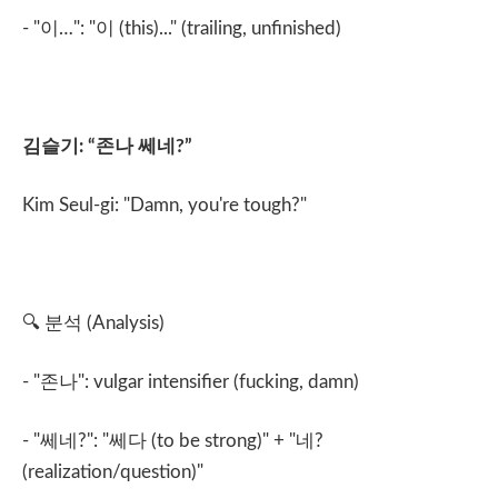
- "
이
…": "
이
(this)..." (trailing, unfinished)
김슬기
: “
존나
쎄네
?”
Kim Seul-gi: "Damn, you're tough?"
🔍
분석
(Analysis)
- "
존나
": vulgar intensifier (fucking, damn)
- "
쎄네
?": "
쎄다
(to be strong)" + "
네
?
(realization/question)"