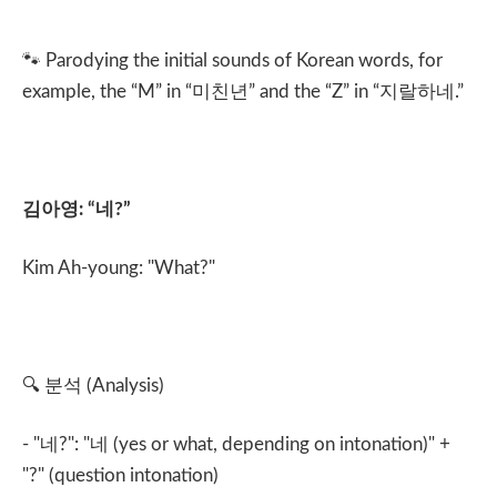
🐾 Parodying the initial sounds of Korean words, for
example, the “M” in “
미친년
” and the “Z” in “
지랄하네
.”
김아영
: “
네
?”
Kim Ah-young: "What?"
🔍
분석
(Analysis)
- "
네
?": "
네
(yes or what, depending on intonation)" +
"?" (question intonation)